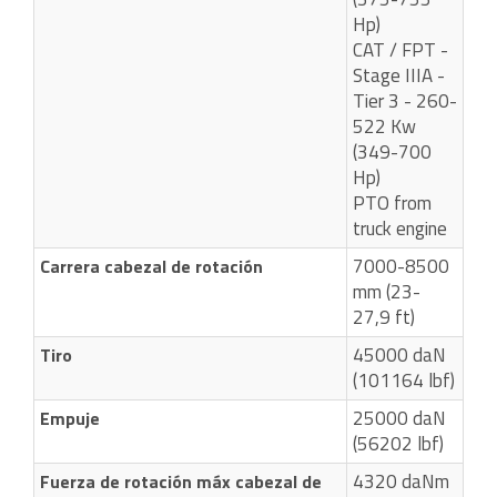
Hp)
CAT / FPT -
Stage IIIA -
Tier 3 - 260-
522 Kw
(349-700
Hp)
PTO from
truck engine
7000-8500
Carrera cabezal de rotación
mm (23-
27,9 ft)
45000 daN
Tiro
(101164 lbf)
25000 daN
Empuje
(56202 lbf)
4320 daNm
Fuerza de rotación máx cabezal de