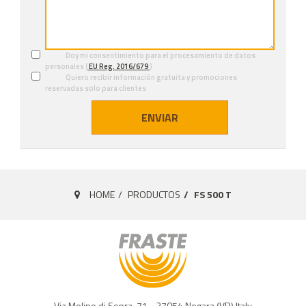
Doy mi consentimiento para el procesamiento de datos
personales (
EU Reg. 2016/679
)
Quiero recibir información gratuita y promociones
reservadas solo para clientes
ENVIAR
HOME
PRODUCTOS
FS 500 T
Via Molino di Sopra, 71 - 37054 Nogara (VR) Italy