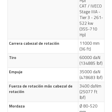
Hp)
CAT / IVECO
Stage IIIA -
Tier 3 - 261-
522 kw
(355-710
Hp)
11000 mm
Carrera cabezal de rotación
(36 ft)
60000 daN
Tiro
(134885 lbf)
35000 daN
Empuje
(478683 lbf)
3400 daNm
Fuerza de rotación máx cabezal de
rotación
(25077 ft
lbf)
Ø 80-520
Mordaza
mm