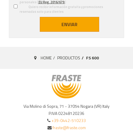
personales (
EU Reg. 2016/679
)
Quiero recibir información gratuita y promociones
reservadas solo para clientes
ENVIAR
HOME
PRODUCTOS
FS 600
Via Molino di Sopra, 71 - 37054 Nogara (VR) Italy
P.IVA 02248120236
+39-0442-510233
fraste@fraste.com