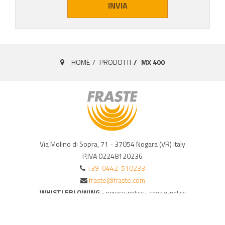
INVIA
HOME
PRODOTTI
MX 400
Via Molino di Sopra, 71 - 37054 Nogara (VR) Italy
P.IVA 02248120236
+39-0442-510233
fraste@fraste.com
WHISTLEBLOWING
-
privacy-policy
-
cookie-policy
Credits