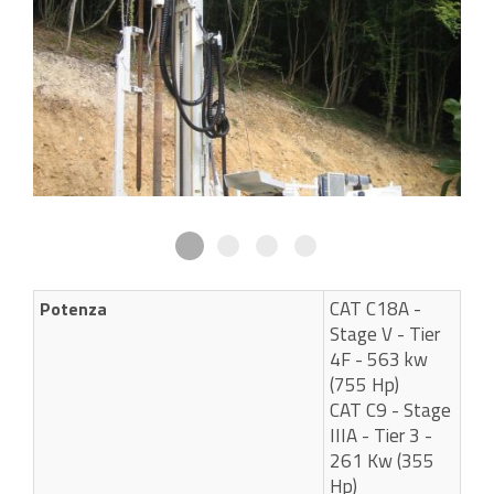
CAT C18A -
Potenza
Stage V - Tier
4F - 563 kw
(755 Hp)
CAT C9 - Stage
IIIA - Tier 3 -
261 Kw (355
Hp)