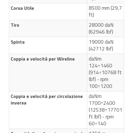
8500 mm (29,7
Corsa Utile
ft)
28000 daN
Tiro
(62946 lbf)
19000 daN
Spinta
(42712 lbf)
daNm
Coppia e velocità per Wireline
124÷1460
(914÷10768 ft
lbf) - rpm
100÷1200
daNm
Coppia e velocità per circolazione
inversa
1700÷2400
(12538÷17701
ft lbf) - rpm
60÷140