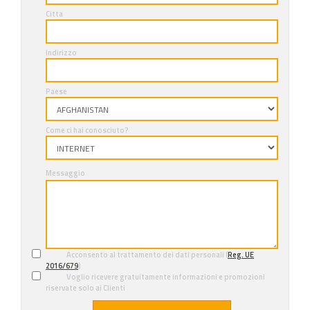
Citta
Indirizzo
Paese
Come ci hai conosciuto?
Messaggio
Acconsento al trattamento dei dati personali (
Reg. UE
2016/679
)
Voglio ricevere gratuitamente informazioni e promozioni
riservate solo ai Clienti