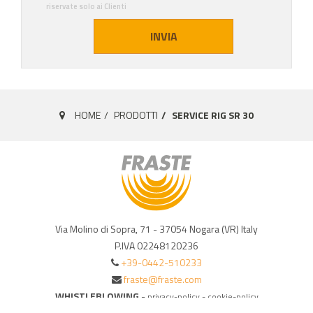
riservate solo ai Clienti
INVIA
HOME
PRODOTTI
SERVICE RIG SR 30
Via Molino di Sopra, 71 - 37054 Nogara (VR) Italy
P.IVA 02248120236
+39-0442-510233
fraste@fraste.com
WHISTLEBLOWING
-
privacy-policy
-
cookie-policy