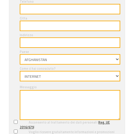
Telefono
Citta
Indirizzo
Paese
Come ci hai conosciuto?
Messaggio
Acconsento al trattamento dei dati personali (
Reg. UE
2016/679
)
Voglio ricevere gratuitamente informazioni e promozioni