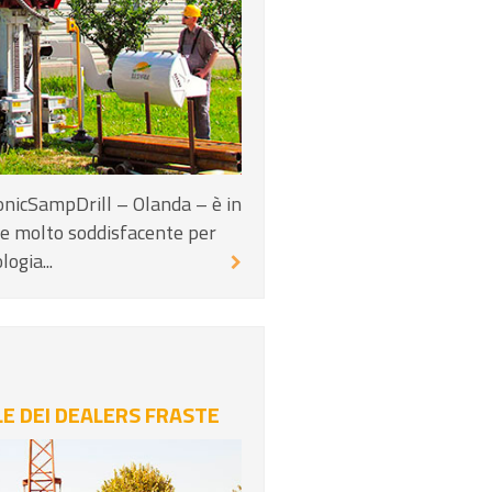
SonicSampDrill – Olanda – è in
ne molto soddisfacente per
ogia...
E DEI DEALERS FRASTE